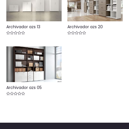
Archivador azs 13
Archivador azs 20
Valorado
Valorado
con
con
0
0
de
de
5
5
Archivador azs 05
Valorado
con
0
de
5