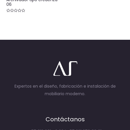
06
Valorado
con
0
de
5
Expertos en el diseño, fabricación e instalación de
mobiliario moderno.
Contáctanos