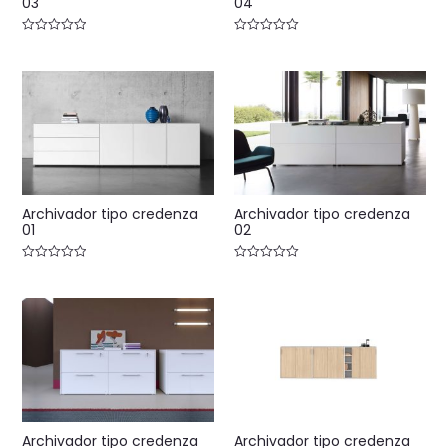
03
04
Valorado
Valorado
con
con
0
0
de
de
5
5
Archivador tipo credenza
Archivador tipo credenza
01
02
Valorado
Valorado
con
con
0
0
de
de
5
5
Archivador tipo credenza
Archivador tipo credenza