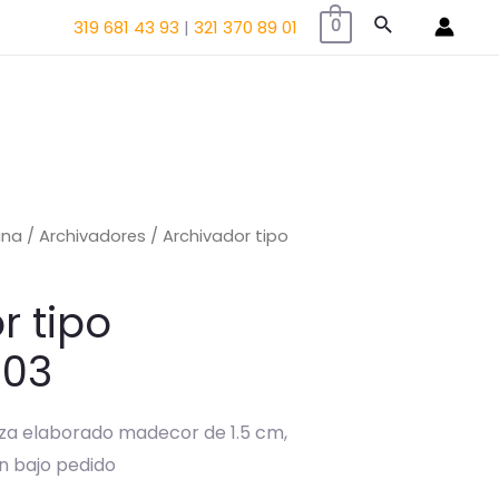
Buscar
319 681 43 93
|
321 370 89 01
0
ina
/
Archivadores
/ Archivador tipo
r tipo
 03
za elaborado madecor de 1.5 cm,
ón bajo pedido