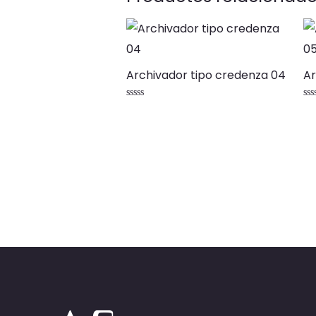
Archivador tipo credenza 04
Ar
Valorado
Va
con
co
0
0
de
de
5
5