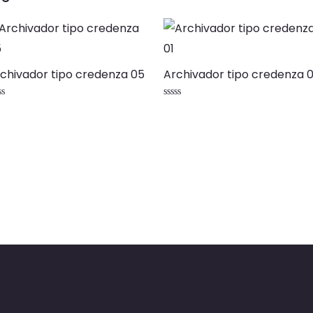
chivador tipo credenza 05
Archivador tipo credenza 0
lorado
Valorado
n
con
0
de
5