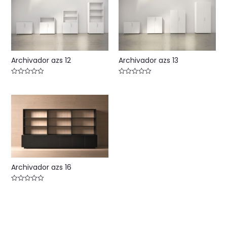
Archivador azs 12
Archivador azs 13
Valorado
Valorado
con
con
0
0
de
de
5
5
Archivador azs 16
Valorado
con
0
de
5