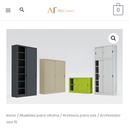
Buscar
0
MAIN
MENU
Inicio
/
Muebles para oficina
/
Archivos para azs
/ Archivador
azs 10