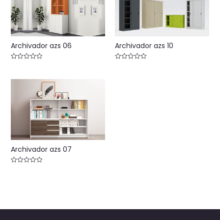
Archivador azs 06
Archivador azs 10
Valorado
Valorado
con
con
0
0
de
de
5
5
Archivador azs 07
Valorado
con
0
de
5