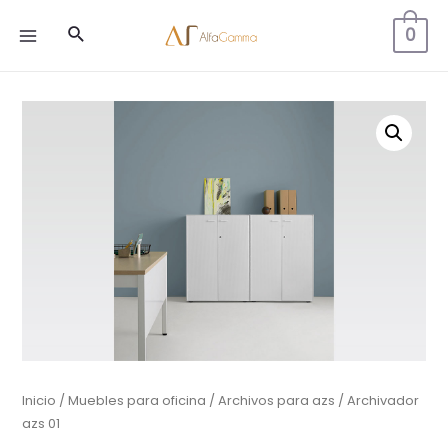
Buscar
0
MAIN
MENU
Inicio
/
Muebles para oficina
/
Archivos para azs
/ Archivador
azs 01