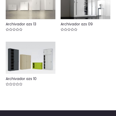
Archivador azs 13
Archivador azs 09
Valorado
Valorado
con
con
0
0
de
de
5
5
Archivador azs 10
Valorado
con
0
de
5