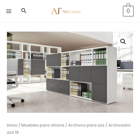
Buscar
0
MAIN
MENU
Inicio
/
Muebles para oficina
/
Archivos para azs
/ Archivador
azs 19