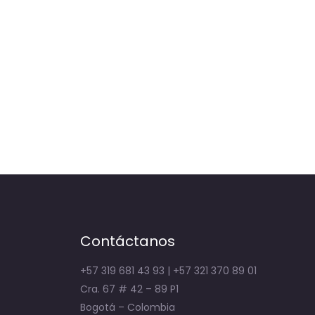
Contáctanos
+57 319 681 43 93 | +57 321 370 89 01
Cra. 67 # 42 – 89 P1
Bogotá – Colombia