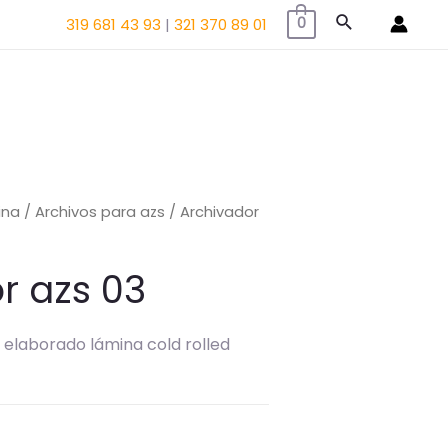
Buscar
319 681 43 93
|
321 370 89 01
0
ina
/
Archivos para azs
/ Archivador
r azs 03
 elaborado lámina cold rolled