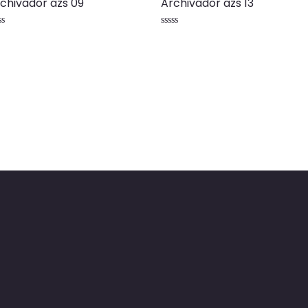
chivador azs 09
Archivador azs 13
lorado
Valorado
n
con
0
de
5