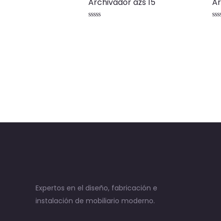
Archivador azs 15
Ar
Valorado
Va
con
co
0
0
de
de
5
5
Expertos en el diseño, fabricación e
instalación de mobiliario moderno.