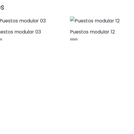
os
estos modular 03
Puestos modular 12
lorado
Valorado
n
con
0
de
5