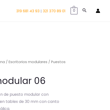
Buscar
319 681 43 93
|
321 370 89 01
0
ina
/
Escritorios modulares
/ Puestos
modular 06
ión de puesto modular con
ie en tablex de 30 mm con canto
álica.