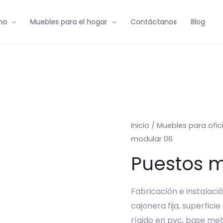
na
Muebles para el hogar
Contáctanos
Blog
Inicio
/
Muebles para ofic
modular 06
Puestos 
Fabricación e instalac
cajonera fija, superfic
rígido en pvc, base met