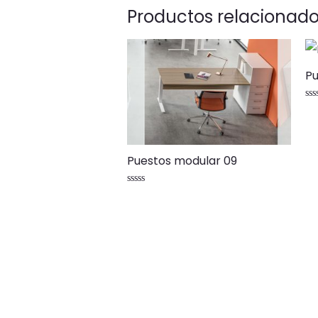
Productos relacionad
Pu
Va
co
0
de
5
Puestos modular 09
Valorado
con
0
de
5