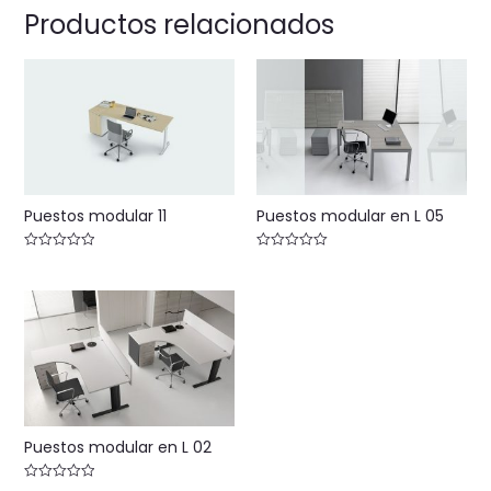
Productos relacionados
Puestos modular 11
Puestos modular en L 05
Valorado
Valorado
con
con
0
0
de
de
5
5
Puestos modular en L 02
Valorado