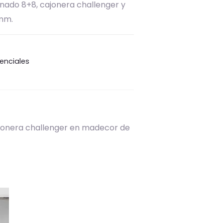
minado 8+8, cajonera challenger y
 mm.
renciales
cajonera challenger en madecor de