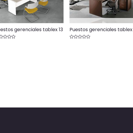
estos gerenciales tablex 13
Puestos gerenciales tablex 
lorado
Valorado
n
con
0
de
5