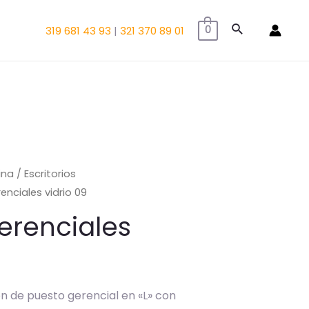
Buscar
319 681 43 93
|
321 370 89 01
0
ina
/
Escritorios
enciales vidrio 09
erenciales
ón de puesto gerencial en «L» con