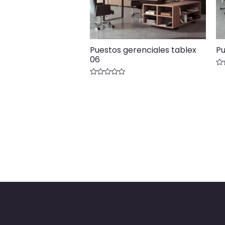
Puestos gerenciales tablex
Pu
06
Va
co
Valorado
0
con
de
0
5
de
5