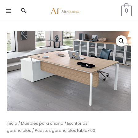
Buscar
0
MAIN
MENU
Inicio
/
Muebles para oficina
/
Escritorios
gerenciales
/ Puestos gerenciales tablex 03