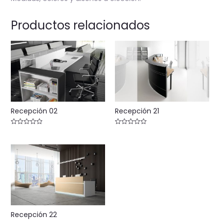
Productos relacionados
Recepción 02
Recepción 21
Valorado
Valorado
con
con
0
0
de
de
5
5
Recepción 22