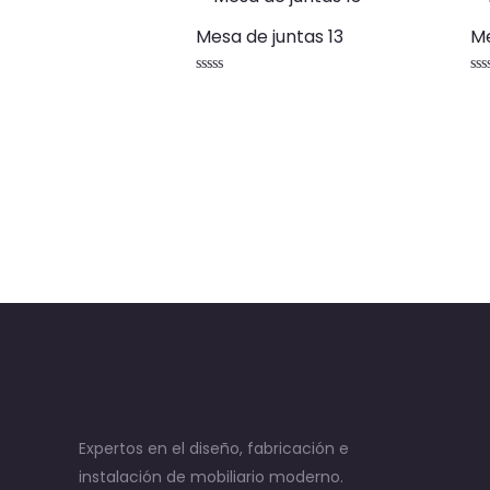
Mesa de juntas 13
Me
Valorado
Va
con
co
0
0
de
de
5
5
Expertos en el diseño, fabricación e
instalación de mobiliario moderno.