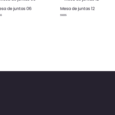
sa de juntas 06
Mesa de juntas 12
lorado
Valorado
n
con
0
de
5