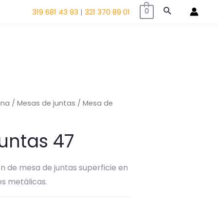
Buscar
319 681 43 93
|
321 370 89 01
0
ina
/
Mesas de juntas
/ Mesa de
untas 47
ón de mesa de juntas superficie en
s metálicas.