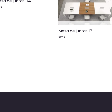
sa de juntas 04
lorado
n
Mesa de juntas 12
Valorado
con
0
de
5