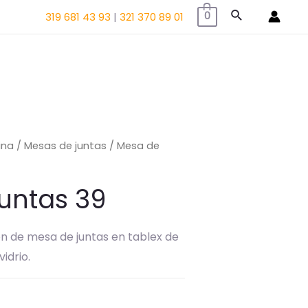
Buscar
319 681 43 93
|
321 370 89 01
0
ina
/
Mesas de juntas
/ Mesa de
untas 39
ón de mesa de juntas en tablex de
idrio.