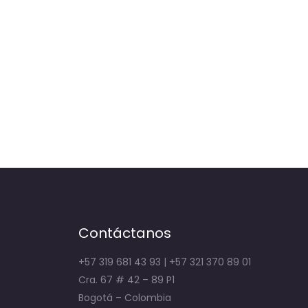
Contáctanos
+57 319 681 43 93 | +57 321 370 89 01
Cra. 67 # 42 – 89 P1
Bogotá – Colombia