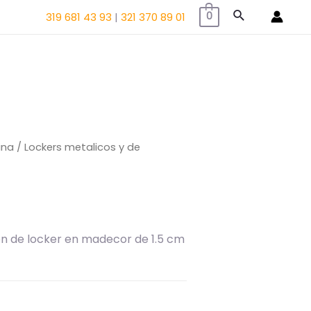
Buscar
319 681 43 93
|
321 370 89 01
0
ina
/
Lockers metalicos y de
ión de locker en madecor de 1.5 cm