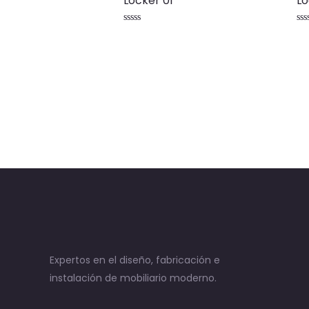
Locker 01
Lo
Valorado
Va
con
co
0
0
de
de
5
5
Expertos en el diseño, fabricación e
instalación de mobiliario moderno.