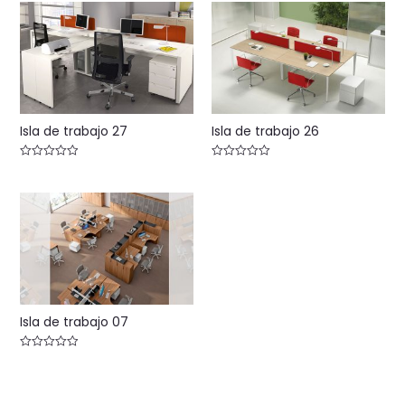
Isla de trabajo 27
Isla de trabajo 26
Valorado
Valorado
con
con
0
0
de
de
5
5
Isla de trabajo 07
Valorado
con
0
de
5