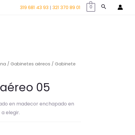
Buscar
319 681 43 93
|
321 370 89 01
0
ina
/
Gabinetes aéreos
/ Gabinete
 aéreo 05
rado en madecor enchapado en
 a elegir.