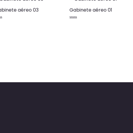
binete aéreo 03
Gabinete aéreo 01
lorado
Valorado
n
con
0
de
5