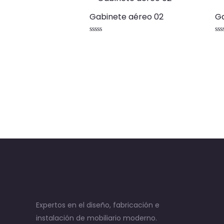
Gabinete aéreo 02
Ga
Valorado
Va
con
co
0
0
de
de
5
5
Expertos en el diseño, fabricación e
instalación de mobiliario moderno.