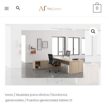
Buscar
0
MAIN
MENU
Inicio
/
Muebles para oficina
/
Escritorios
gerenciales
/ Puestos gerenciales tablex 21