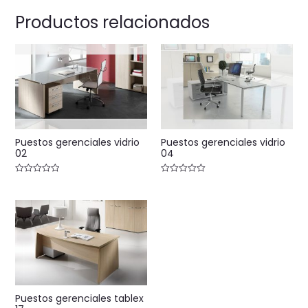
Productos relacionados
Puestos gerenciales vidrio
Puestos gerenciales vidrio
02
04
Valorado
Valorado
con
con
0
0
de
de
5
5
Puestos gerenciales tablex