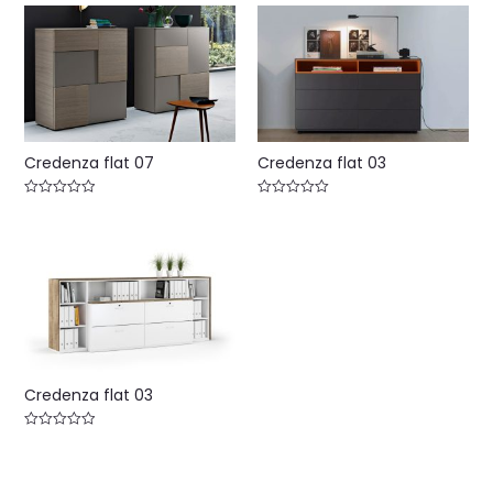
Credenza flat 07
Credenza flat 03
Valorado
Valorado
con
con
0
0
de
de
5
5
Credenza flat 03
Valorado
con
0
de
5