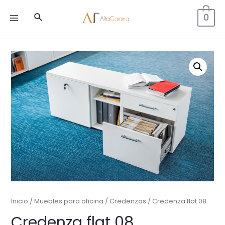
Buscar
0
MAIN
MENU
Inicio
/
Muebles para oficina
/
Credenzas
/ Credenza flat 08
Credenza flat 08