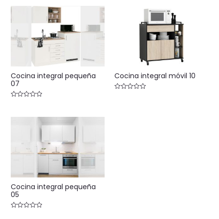
Cocina integral pequeña
Cocina integral móvil 10
07
Valorado
con
Valorado
0
con
de
0
5
de
5
Cocina integral pequeña
05
Valorado