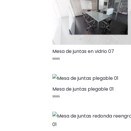
Mesa de juntas en vidrio 07
Valorado
con
0
de
5
Mesa de juntas plegable 01
Valorado
con
0
de
5