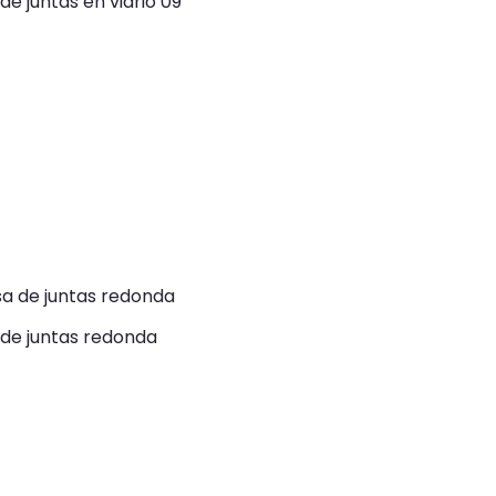
de juntas en vidrio 09
o
de juntas redonda
o