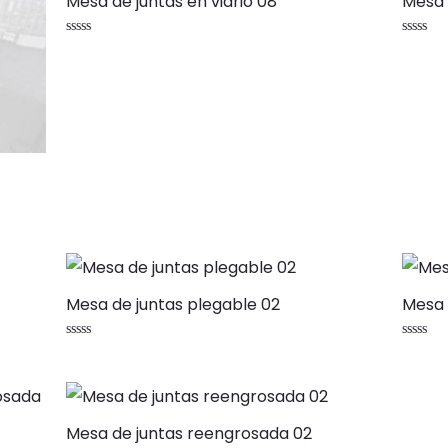
Mesa de juntas en vidrio 08
Mesa 
Valorado
Valorad
con
con
0
0
de
de
5
5
Mesa de juntas plegable 02
Mesa 
Valorado
Valorad
con
con
0
0
de
de
5
5
Mesa de juntas reengrosada 02